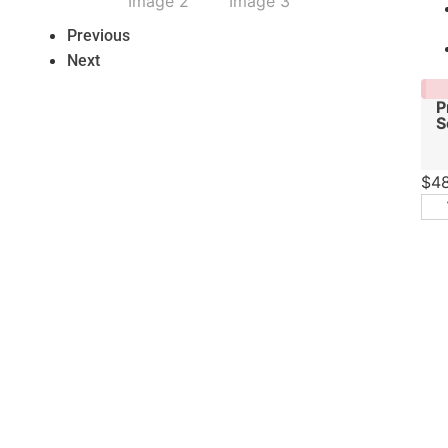
Previous
Next
P
S
$
4