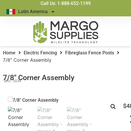
Call Us: 1-888-652-1199
Latin America
Home
Electric Fencing
Fibreglass Fence Posts
7/8″ Corner Assembly
7/8″ Corner Assembly
SKU:
3034
$
4