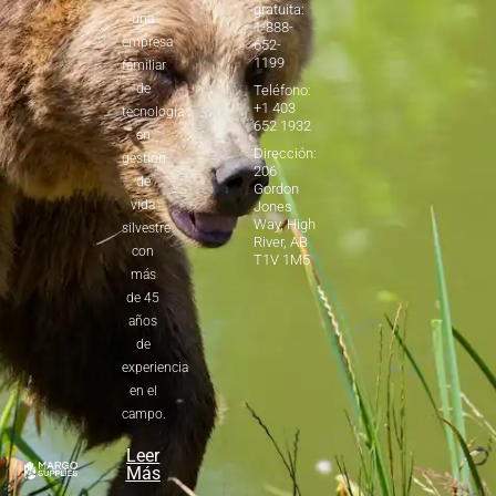
gratuita:
una
1-888-
empresa
652-
1199
familiar
de
Teléfono:
+1 403
tecnología
652 1932
en
Dirección:
gestión
206
de
Gordon
vida
Jones
Way, High
silvestre
River, AB
con
T1V 1M5
más
de 45
años
de
experiencia
en el
campo.
Leer
Más