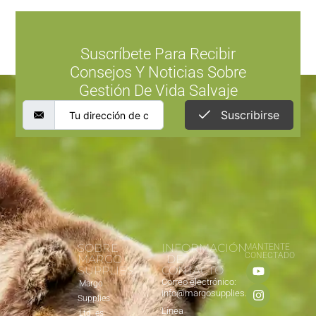
Suscríbete Para Recibir
Consejos Y Noticias Sobre
Gestión De Vida Salvaje
Suscribirse
SOBRE
INFORMACIÓN
MANTENTE
CONECTADO
MARGO
DE
SUPPLIES
CONTACTO
Correo electrónico:
Margo
info@margosupplies.com
Supplies
Línea
Ltd. es